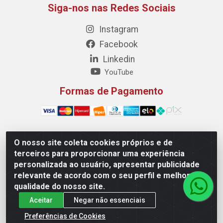
Siga-nos nas Redes Sociais
Instagram
Facebook
Linkedin
YouTube
Formas de Pagamento
O nosso site coleta cookies próprios e de
Maquisul Comercial LTDA - Av. Dorgival Pinheiro de
terceiros para proporcionar uma experiência
Sousa, 1521 - Centro, Imperatriz/MA - CEP 65903-270 -
personalizada ao usuário, apresentar publicidade
CNPJ 69.427.219/0001-78
relevante de acordo com o seu perfil e melhorar a
qualidade do nosso site.
Aceitar
Negar não essenciais
Preferências de Cookies