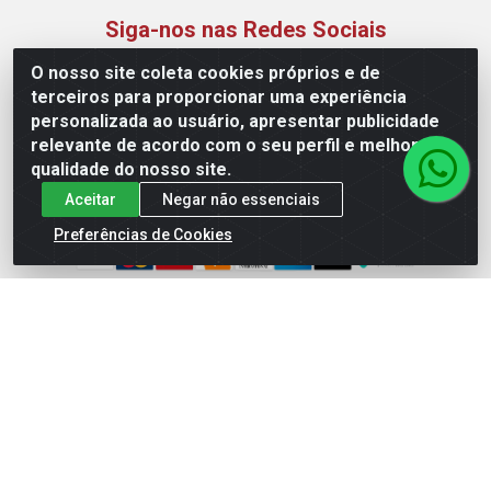
Siga-nos nas Redes Sociais
O nosso site coleta cookies próprios e de
Instagram
terceiros para proporcionar uma experiência
Facebook
personalizada ao usuário, apresentar publicidade
Linkedin
relevante de acordo com o seu perfil e melhorar a
qualidade do nosso site.
YouTube
Aceitar
Negar não essenciais
Formas de Pagamento
Preferências de Cookies
Maquisul Comercial LTDA - Av. Dorgival Pinheiro de Sousa,
1521 - Centro, Imperatriz/MA - CEP 65903-270 - CNPJ
69.427.219/0001-78