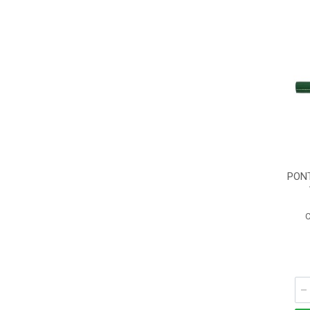
PON
C