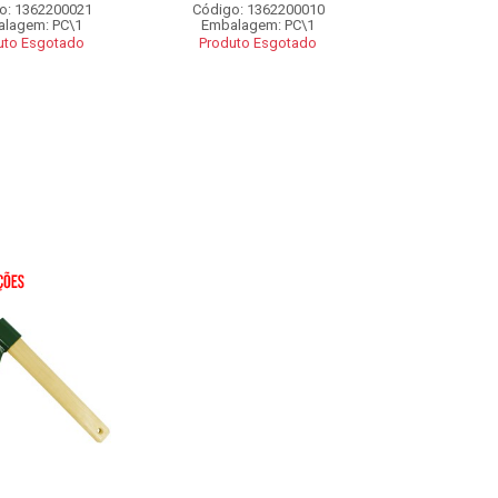
o: 1362200021
Código: 1362200010
lagem: PC\1
Embalagem: PC\1
uto Esgotado
Produto Esgotado