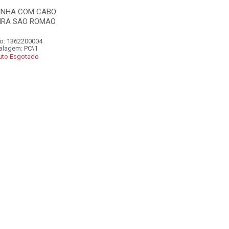
INHA COM CABO
IRA SAO ROMAO
o: 1362200004
lagem: PC\1
uto Esgotado