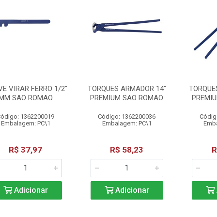
E VIRAR FERRO 1/2''
TORQUES ARMADOR 14"
TORQUE
MM SAO ROMAO
PREMIUM SAO ROMAO
PREMI
ódigo: 1362200019
Código: 1362200036
Códig
Embalagem: PC\1
Embalagem: PC\1
Emba
R$ 37,97
R$ 58,23
R
Adicionar
Adicionar