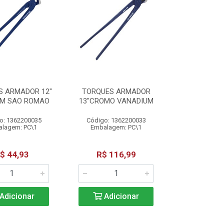
S ARMADOR 12"
TORQUES ARMADOR
UM SAO ROMAO
13"CROMO VANADIUM
o: 1362200035
Código: 1362200033
lagem: PC\1
Embalagem: PC\1
$ 44,93
R$ 116,99
Adicionar
Adicionar