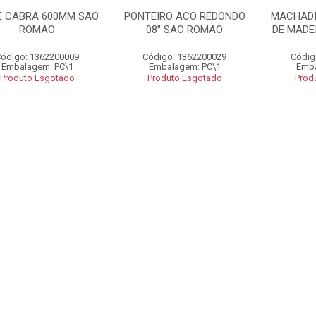
E CABRA 600MM SAO
PONTEIRO ACO REDONDO
MACHAD
ROMAO
08" SAO ROMAO
DE MADE
ódigo: 1362200009
Código: 1362200029
Códig
Embalagem: PC\1
Embalagem: PC\1
Emba
Produto Esgotado
Produto Esgotado
Prod