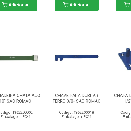
Adicionar
Adicionar
HADEIRA CHATA ACO
CHAVE PARA DOBRAR
CHAPA D
10" SAO ROMAO
FERRO 3/8- SAO ROMAO
1/2
ódigo: 1362200002
Código: 1362200018
Códig
Embalagem: PC\1
Embalagem: PC\1
Emba