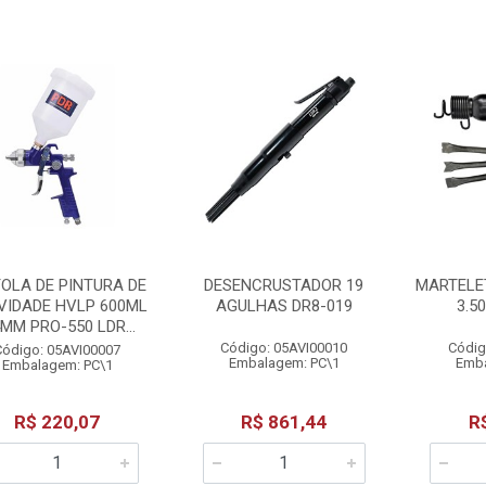
TOLA DE PINTURA DE
DESENCRUSTADOR 19
MARTELE
VIDADE HVLP 600ML
AGULHAS DR8-019
3.5
4MM PRO-550 LDR...
Código: 05AVI00010
Códig
Código: 05AVI00007
Embalagem: PC\1
Emba
Embalagem: PC\1
R$ 220,07
R$ 861,44
R