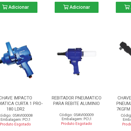
Adicionar
Adicionar
CHAVE IMPACTO
REBITADOR PNEUMATICO
CHAVE
ATICA CURTA 1 PRO-
PARA REBITE ALUMINIO
PNEUMA
180 LDR2
7KGFM 
Código: 05AVI00009
Código: 05AVI00008
Códig
Embalagem: PC\1
Embalagem: PC\1
Emba
Produto Esgotado
Produto Esgotado
Prod