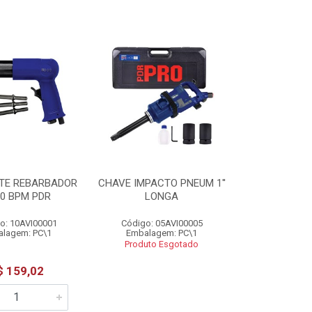
TE REBARBADOR
CHAVE IMPACTO PNEUM 1''
00 BPM PDR
LONGA
o: 10AVI00001
Código: 05AVI00005
lagem: PC\1
Embalagem: PC\1
Produto Esgotado
$ 159,02