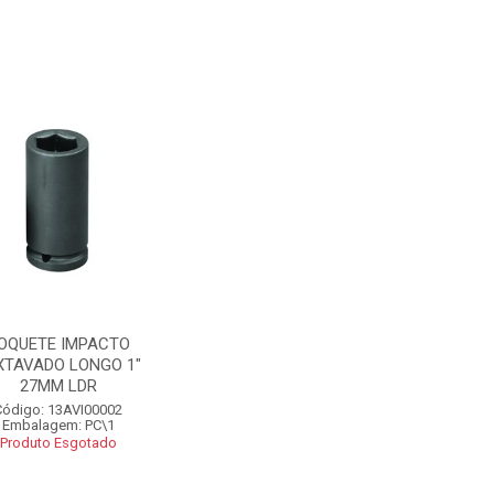
OQUETE IMPACTO
XTAVADO LONGO 1"
27MM LDR
Código: 13AVI00002
Embalagem: PC\1
Produto Esgotado