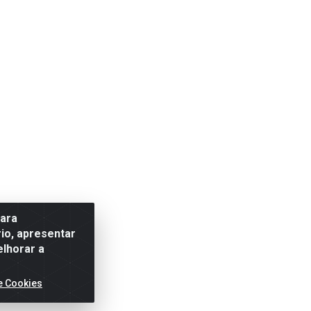
para
io, apresentar
elhorar a
e Cookies