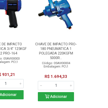
 DE IMPACTO
CHAVE DE IMPACTO PRO-
CA 3/4" 125KGF
180 PNEUMATICA 1
2 PRO-164
POLEGADA 220KGFM
5000R...
o: 05AVI00003
lagem: PC\1
Código: 05AVI00004
Embalagem: PC\1
$ 931,21
R$ 1.694,33
Adicionar
Adicionar