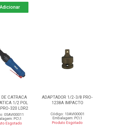
Adicionar
 DE CATRACA
ADAPTADOR 1/2-3/8 PRO-
TICA 1/2 POL
1238A IMPACTO
PRO-320 LDR2
Código: 13AVI00001
o: 05AVI00011
Embalagem: PC\1
lagem: PC\1
Produto Esgotado
uto Esgotado