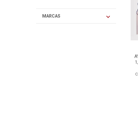
MARCAS
A
1
C