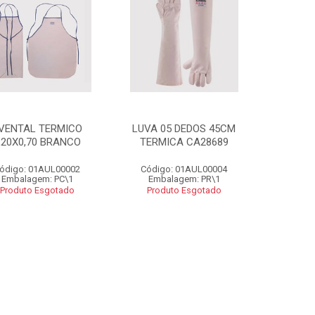
VENTAL TERMICO
LUVA 05 DEDOS 45CM
,20X0,70 BRANCO
TERMICA CA28689
ódigo: 01AUL00002
Código: 01AUL00004
Embalagem: PC\1
Embalagem: PR\1
Produto Esgotado
Produto Esgotado