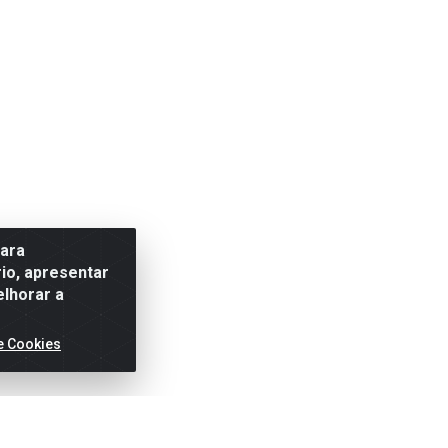
para
io, apresentar
elhorar a
e Cookies