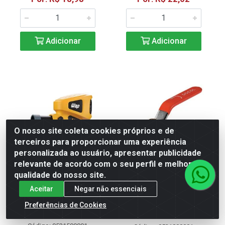
Adicionar
Adicionar
O nosso site coleta cookies próprios e de
terceiros para proporcionar uma experiência
personalizada ao usuário, apresentar publicidade
relevante de acordo com o seu perfil e melhorar a
qualidade do nosso site.
Aceitar
Negar não essenciais
PISTOLA DE PINTURA
VALVULA DE ESFERA DOCOL
Preferências de Cookies
ELETRICA 400W EPP400
2" CROMADA 00475106
DN50-PN30