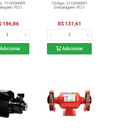
o: 1113300009
Código: 2113300001
lagem: PC\1
Embalagem: PC\1
$ 186,86
R$ 131,61
Adicionar
Adicionar