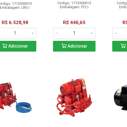
Código: 1713300015
Códig
ódigo: 1713300010
Embalagem: PC\1
Emba
Embalagem: UN\1
R$ 6.528,98
R$ 440,65
R
Adicionar
Adicionar