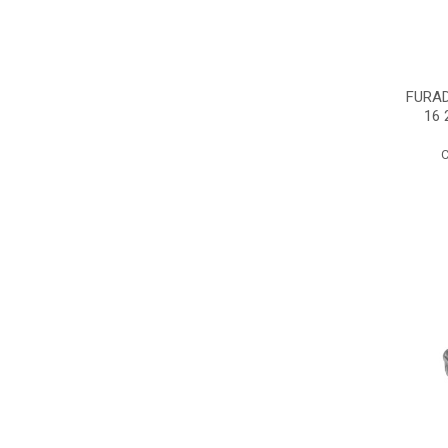
FURAD
16 
C