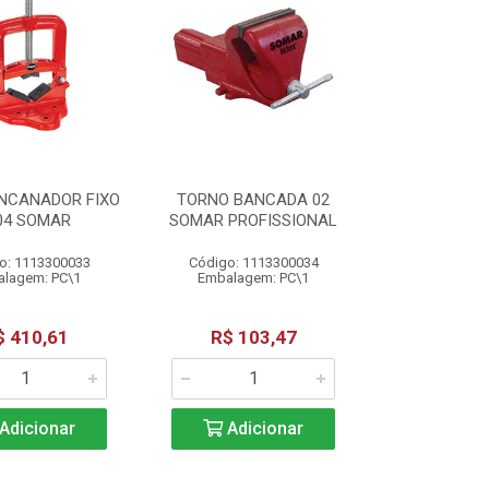
NCANADOR FIXO
TORNO BANCADA 02
04 SOMAR
SOMAR PROFISSIONAL
o: 1113300033
Código: 1113300034
lagem: PC\1
Embalagem: PC\1
$ 410,61
R$ 103,47
Adicionar
Adicionar