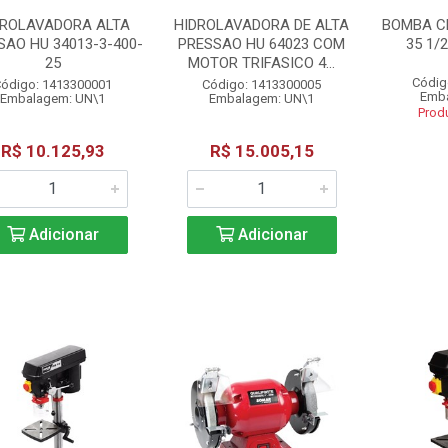
DROLAVADORA ALTA
HIDROLAVADORA DE ALTA
BOMBA C
SAO HU 34013-3-400-
PRESSAO HU 64023 COM
35 1/
25
MOTOR TRIFASICO 4...
Códig
ódigo: 1413300001
Código: 1413300005
Emba
Embalagem: UN\1
Embalagem: UN\1
Prod
R$ 10.125,93
R$ 15.005,15
Adicionar
Adicionar