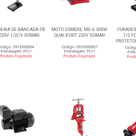
EIRA DE BANCADA FB
MOTO ESMERIL MS-6 300W
FURADEI
220V 1/2CV SOMAR
QUALIFORT 220V SOMAR
1/2 P
PROTETOR
ódigo: 0913300004
Código: 0913300007
Códig
Embalagem: PC\1
Embalagem: PC\1
Emba
Produto Esgotado
Produto Esgotado
Prod