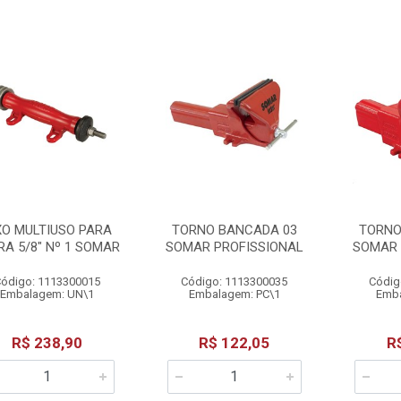
XO MULTIUSO PARA
TORNO BANCADA 03
TORNO
RA 5/8" Nº 1 SOMAR
SOMAR PROFISSIONAL
SOMAR 
ódigo: 1113300015
Código: 1113300035
Códig
Embalagem: UN\1
Embalagem: PC\1
Emba
R$ 238,90
R$ 122,05
R