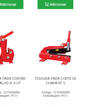
Adicionar
Adicionar
A PARA CORTAR
TESOURA PARA CORTE DE
LHO N. 0 LP
CHAPA N° 5
o: 1213300002
Código: 1213300009
lagem: PC\1
Embalagem: PC\1