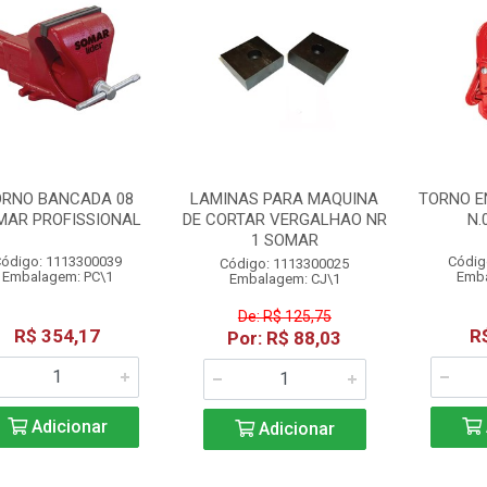
ORNO BANCADA 08
LAMINAS PARA MAQUINA
TORNO E
MAR PROFISSIONAL
DE CORTAR VERGALHAO NR
N.
1 SOMAR
ódigo: 1113300039
Códig
Código: 1113300025
Embalagem: PC\1
Emba
Embalagem: CJ\1
De: R$ 125,75
R$ 354,17
R
Por: R$ 88,03
Adicionar
Adicionar