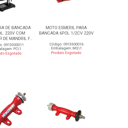
RA DE BANCADA
MOTO ESMERIL PARA
OL. 220V COM
BANCADA 6POL 1/2CV 220V
 DE MANDRIL F...
Código: 0913300016
o: 0913300011
Embalagem: MQ\1
lagem: PC\1
Produto Esgotado
uto Esgotado