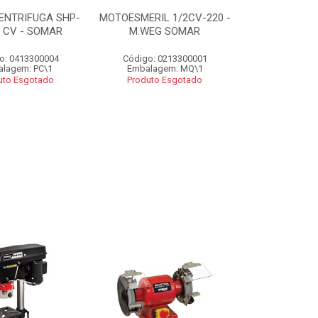
ENTRIFUGA SHP-
MOTOESMERIL 1/2CV-220 -
2 CV - SOMAR
M.WEG SOMAR
o: 0413300004
Código: 0213300001
lagem: PC\1
Embalagem: MQ\1
uto Esgotado
Produto Esgotado