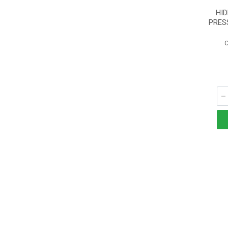
HI
PRES
C