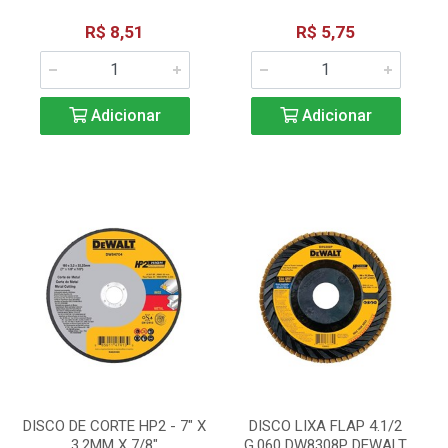
R$ 8,51
R$ 5,75
Adicionar
Adicionar
DISCO DE CORTE HP2 - 7" X
DISCO LIXA FLAP 4.1/2
3,2MM X 7/8"
G.060 DW8308P DEWALT