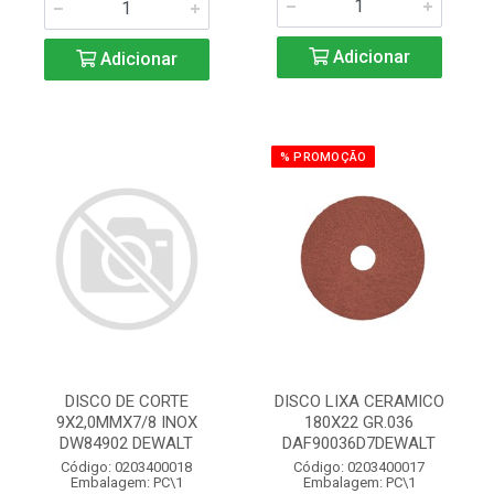
Adicionar
Adicionar
% PROMOÇÃO
DISCO DE CORTE
DISCO LIXA CERAMICO
9X2,0MMX7/8 INOX
180X22 GR.036
DW84902 DEWALT
DAF90036D7DEWALT
Código: 0203400018
Código: 0203400017
Embalagem: PC\1
Embalagem: PC\1