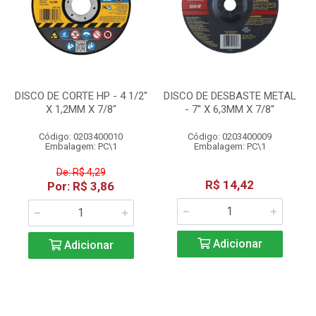
DISCO DE CORTE HP - 4 1/2"
DISCO DE DESBASTE METAL
X 1,2MM X 7/8"
- 7'' X 6,3MM X 7/8''
Código: 0203400010
Código: 0203400009
Embalagem: PC\1
Embalagem: PC\1
De: R$ 4,29
R$ 14,42
Por: R$ 3,86
Adicionar
Adicionar