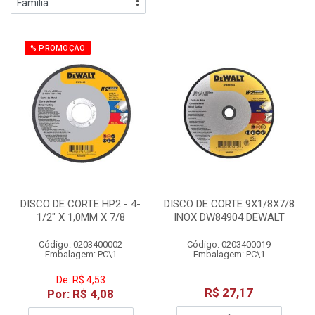
% PROMOÇÃO
DISCO DE CORTE HP2 - 4-
DISCO DE CORTE 9X1/8X7/8
1/2" X 1,0MM X 7/8
INOX DW84904 DEWALT
Código: 0203400002
Código: 0203400019
Embalagem: PC\1
Embalagem: PC\1
De: R$ 4,53
R$ 27,17
Por: R$ 4,08