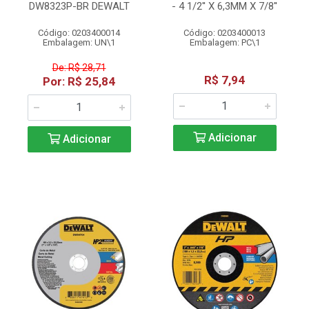
DW8323P-BR DEWALT
- 4 1/2'' X 6,3MM X 7/8''
Código: 0203400014
Código: 0203400013
Embalagem: UN\1
Embalagem: PC\1
De: R$ 28,71
R$ 7,94
Por: R$ 25,84
Adicionar
Adicionar