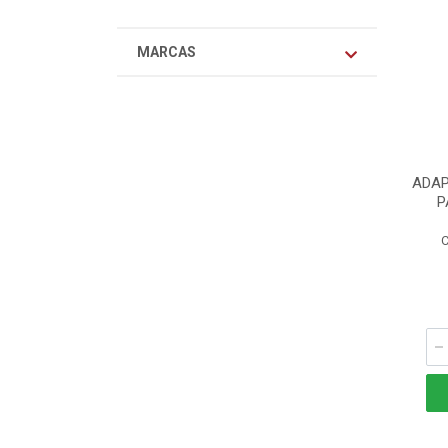
MARCAS
ADAP
P
C