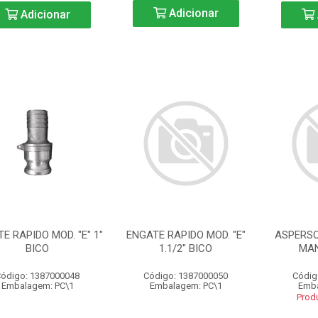
Adicionar
Adicionar
E RAPIDO MOD. "E" 1"
ENGATE RAPIDO MOD. "E"
ASPERSO
BICO
1.1/2" BICO
MAN
ódigo: 1387000048
Código: 1387000050
Códig
Embalagem: PC\1
Embalagem: PC\1
Emba
Prod