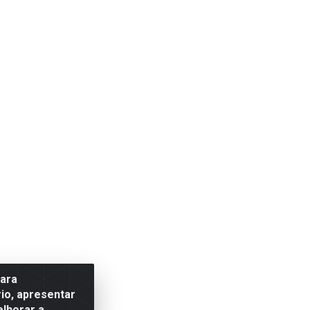
para
io, apresentar
elhorar a