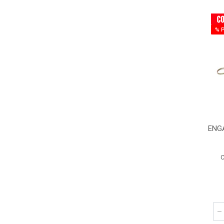
% 
ENGA
C