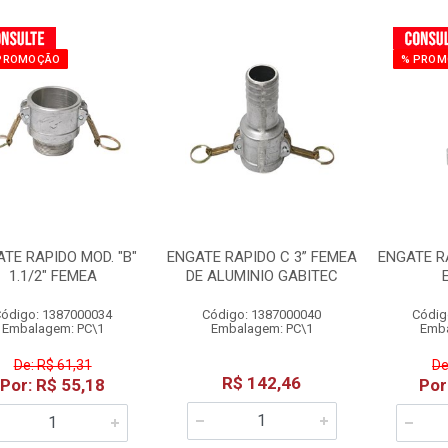
PROMOÇÃO
% PROM
TE RAPIDO MOD. "B"
ENGATE RAPIDO C 3” FEMEA
ENGATE RA
1.1/2" FEMEA
DE ALUMINIO GABITEC
ódigo: 1387000034
Código: 1387000040
Códig
Embalagem: PC\1
Embalagem: PC\1
Emba
De: R$ 61,31
De
R$ 142,46
Por: R$ 55,18
Por