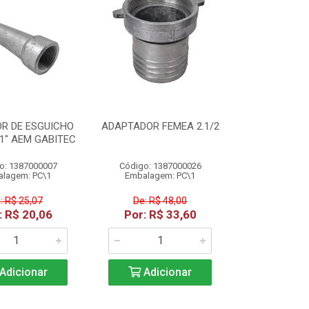
R DE ESGUICHO
ADAPTADOR FEMEA 2.1/2
1" AEM GABITEC
o: 1387000007
Código: 1387000026
lagem: PC\1
Embalagem: PC\1
: R$ 25,07
De: R$ 48,00
: R$ 20,06
Por: R$ 33,60
Adicionar
Adicionar