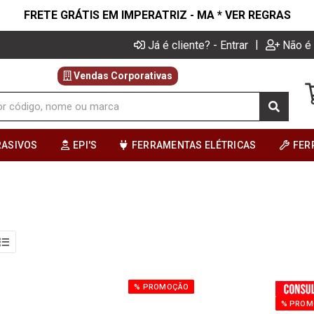
FRETE GRÁTIS EM IMPERATRIZ - MA * VER REGRAS
|
Já é cliente? - Entrar
Não é 
Vendas Corporativas
RASIVOS
EPI'S
FERRAMENTAS ELÉTRICAS
FER
% PROMOÇÃO
% PROM