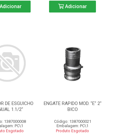
Adicionar
Adicionar
R DE ESGUICHO
ENGATE RAPIDO MOD. "E" 2"
UAL 1.1/2"
BICO
o: 1387000008
Código: 1387000021
lagem: PC\1
Embalagem: PC\1
uto Esgotado
Produto Esgotado