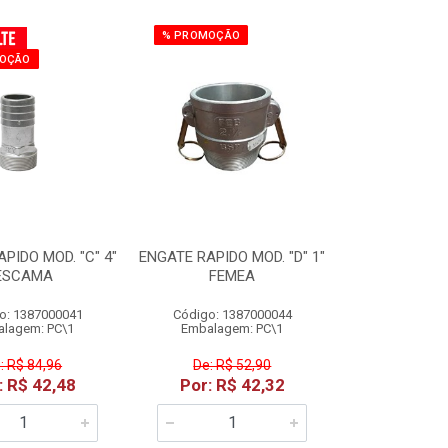
% PROMOÇÃO
OÇÃO
PIDO MOD. "C" 4"
ENGATE RAPIDO MOD. "D" 1"
ESCAMA
FEMEA
o: 1387000041
Código: 1387000044
lagem: PC\1
Embalagem: PC\1
: R$ 84,96
De: R$ 52,90
: R$ 42,48
Por: R$ 42,32