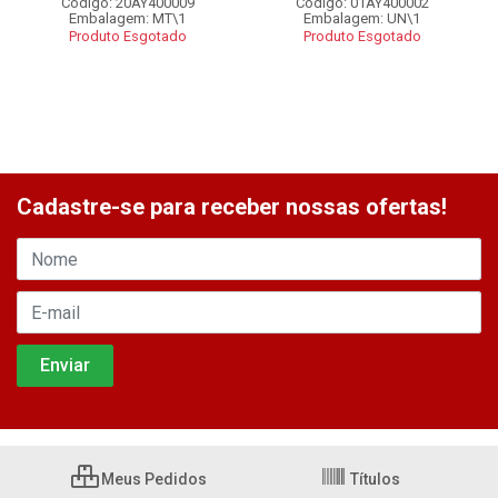
Código: 20AY400009
Código: 01AY400002
Embalagem: MT\1
Embalagem: UN\1
Produto Esgotado
Produto Esgotado
Cadastre-se para receber nossas ofertas!
Meus Pedidos
Títulos