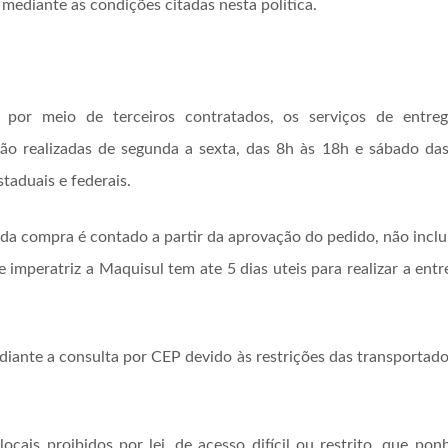
mediante as condições citadas nesta política.
por meio de terceiros contratados, os serviços de entreg
ão realizadas de segunda a sexta, das 8h às 18h e sábado das
taduais e federais.
da compra é contado a partir da aprovação do pedido, não inclu
 imperatriz a Maquisul tem ate 5 dias uteis para realizar a en
diante a consulta por CEP devido às restrições das transportad
ocais proibidos por lei, de acesso difícil ou restrito, que pon