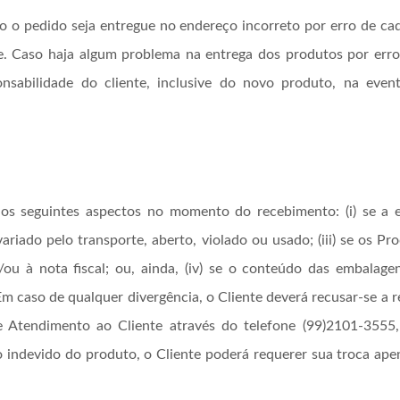
so o pedido seja entregue no endereço incorreto por erro de ca
nte. Caso haja algum problema na entrega dos produtos por err
nsabilidade do cliente, inclusive do novo produto, na eve
 os seguintes aspectos no momento do recebimento: (i) se a 
 avariado pelo transporte, aberto, violado ou usado; (iii) se os
/ou à nota fiscal; ou, ainda, (iv) se o conteúdo das embalage
Em caso de qualquer divergência, o Cliente deverá recusar-se a 
 Atendimento ao Cliente através do telefone (99)2101-3555,
o indevido do produto, o Cliente poderá requerer sua troca apen