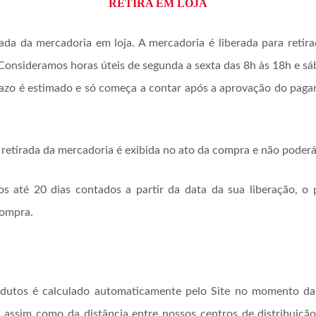
RETIRA EM LOJA
da da mercadoria em loja. A mercadoria é liberada para retirad
Consideramos horas úteis de segunda a sexta das 8h às 18h e s
prazo é estimado e só começa a contar após a aprovação do pag
a retirada da mercadoria é exibida no ato da compra e não poderá
s até 20 dias contados a partir da data da sua liberação, o 
compra.
odutos é calculado automaticamente pelo Site no momento da
 assim como da distância entre nossos centros de distribuição