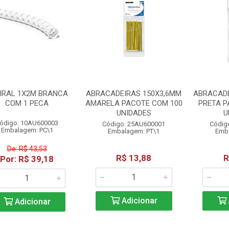
IRAL 1X2M BRANCA
ABRACADEIRAS 150X3,6MM
ABRACADE
COM 1 PECA
AMARELA PACOTE COM 100
PRETA P
UNIDADES
U
ódigo: 10AU600003
Código: 25AU600001
Códig
Embalagem: PC\1
Embalagem: PT\1
Emba
De: R$ 43,53
R$ 13,88
R
Por: R$ 39,18
Adicionar
Adicionar