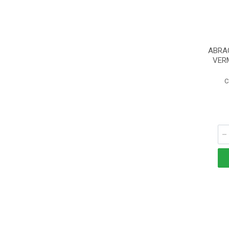
ABRA
VER
C