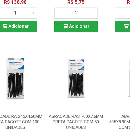
R$ 138,98
R$ 5,75
R
Adicionar
Adicionar
CADEIRA 245X4,60MM
ABRACADEIRAS 760X7,6MM
ABR
TA PACOTE COM 100
PRETA PACOTE COM 50
535X8.90
UNIDADES
UNIDADES
COM 