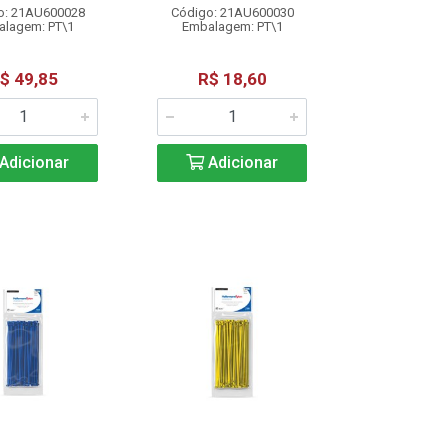
o: 21AU600028
Código: 21AU600030
lagem: PT\1
Embalagem: PT\1
$ 49,85
R$ 18,60
Adicionar
Adicionar