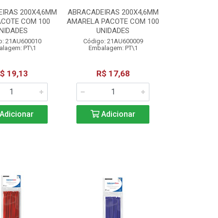
IRAS 200X4,6MM
ABRACADEIRAS 200X4,6MM
ACOTE COM 100
AMARELA PACOTE COM 100
NIDADES
UNIDADES
o: 21AU600010
Código: 21AU600009
lagem: PT\1
Embalagem: PT\1
$ 19,13
R$ 17,68
Adicionar
Adicionar