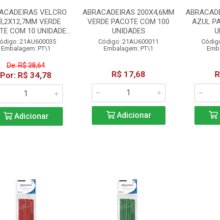
ACADEIRAS VELCRO
ABRACADEIRAS 200X4,6MM
ABRACADE
3,2X12,7MM VERDE
VERDE PACOTE COM 100
AZUL P
E COM 10 UNIDADE...
UNIDADES
U
ódigo: 21AU600035
Código: 21AU600011
Códig
Embalagem: PT\1
Embalagem: PT\1
Emba
De: R$ 38,64
R$ 17,68
R
Por: R$ 34,78
Adicionar
Adicionar