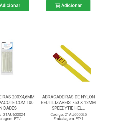
Adicionar
Adicionar
IRAS 200X4,6MM
ABRACADEIRAS DE NYLON
PACOTE COM 100
REUTILIZAVEIS 750 X 13MM
NIDADES
SPEEDYTIE HEL...
o: 21AU600024
Código: 21AU600025
lagem: PT\1
Embalagem: PT\1