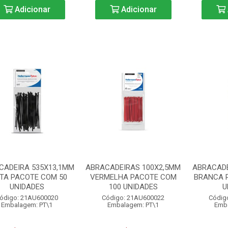
Adicionar
Adicionar
CADEIRA 535X13,1MM
ABRACADEIRAS 100X2,5MM
ABRACADE
TA PACOTE COM 50
VERMELHA PACOTE COM
BRANCA 
UNIDADES
100 UNIDADES
U
ódigo: 21AU600020
Código: 21AU600022
Códig
Embalagem: PT\1
Embalagem: PT\1
Emba