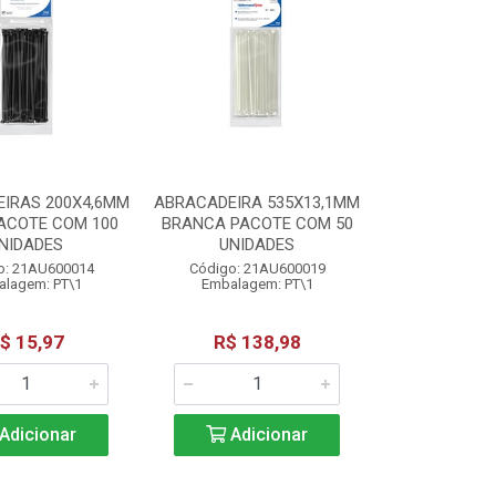
IRAS 200X4,6MM
ABRACADEIRA 535X13,1MM
ACOTE COM 100
BRANCA PACOTE COM 50
NIDADES
UNIDADES
o: 21AU600014
Código: 21AU600019
lagem: PT\1
Embalagem: PT\1
$ 15,97
R$ 138,98
Adicionar
Adicionar