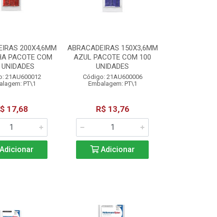
IRAS 200X4,6MM
ABRACADEIRAS 150X3,6MM
HA PACOTE COM
AZUL PACOTE COM 100
 UNIDADES
UNIDADES
o: 21AU600012
Código: 21AU600006
lagem: PT\1
Embalagem: PT\1
$ 17,68
R$ 13,76
Adicionar
Adicionar