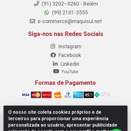
(91) 3202–0260 - Belém
(99) 2101-3555
e-commerce@maquisul.net
Siga-nos nas Redes Sociais
Instagram
Facebook
Linkedin
YouTube
Formas de Pagamento
O nosso site coleta cookies próprios e de
Maquisul Comercial LTDA - Av. Dorgival Pinheiro de Sousa,
terceiros para proporcionar uma experiência
1521 - Centro, Imperatriz/MA - CEP 65903-270 - CNPJ
personalizada ao usuário, apresentar publicidade
69.427.219/0001-78