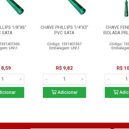
LLIPS 1/8"X6"
CHAVE PHILLIPS 1/4"X5"
CHAVE FEND
C SATA
PVC SATA
ISOLADA PRL
 1331401366
Código: 1331401367
Código: 13
gem: UN\1
Embalagem: UN\1
Embalage
 8,59
R$ 9,82
R$ 10
icionar
Adicionar
Adic