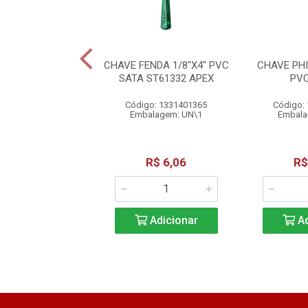
FENDA 3/16X4"
CHAVE FENDA 1/8"X4" PVC
CHAVE PHI
PVC SATA
SATA ST61332 APEX
PV
o: 1331401370
Código: 1331401365
Código:
alagem: UN\1
Embalagem: UN\1
Embala
R$ 6,84
R$ 6,06
R$
Adicionar
Adicionar
Ad