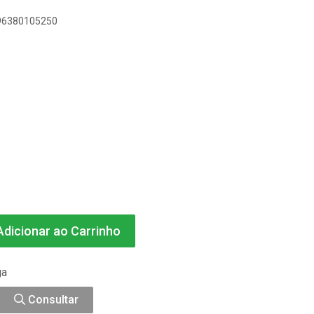
896380105250
dicionar ao Carrinho
ga
Consultar