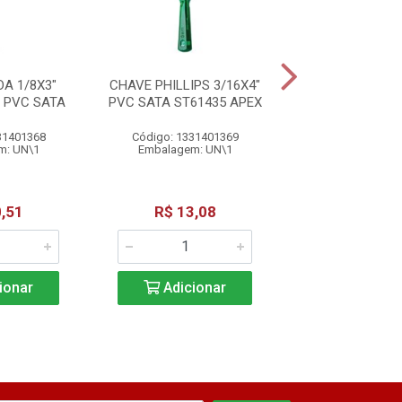
A 1/8X3"
CHAVE PHILLIPS 3/16X4"
CHAVE FENDA 
 PVC SATA
PVC SATA ST61435 APEX
PVC SAT
31401368
Código: 1331401369
Código: 13314
m: UN\1
Embalagem: UN\1
Embalagem: 
,51
R$ 13,08
R$ 6,8
ionar
Adicionar
Adicio