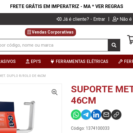
FRETE GRÁTIS EM IMPERATRIZ - MA * VER REGRAS
|
Já é cliente? - Entrar
Não é 
Vendas Corporativas
RASIVOS
EPI'S
FERRAMENTAS ELÉTRICAS
FER
ET. DUPLO R/ROLO DE 46CM
SUPORTE MET
46CM
Código: 1374100033