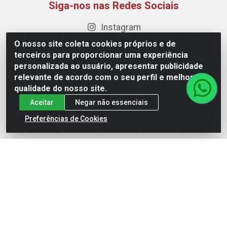
Siga-nos nas Redes Sociais
Instagram
Facebook
O nosso site coleta cookies próprios e de
terceiros para proporcionar uma experiência
Linkedin
personalizada ao usuário, apresentar publicidade
YouTube
relevante de acordo com o seu perfil e melhorar a
qualidade do nosso site.
Formas de Pagamento
Aceitar
Negar não essenciais
Preferências de Cookies
Maquisul Comercial LTDA - Av. Dorgival Pinheiro de
Sousa, 1521 - Centro, Imperatriz/MA - CEP 65903-270 -
CNPJ 69.427.219/0001-78