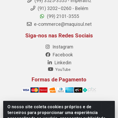
(99) 3525-3555 - Imperatriz
(91) 3202–0260 - Belém
(99) 2101-3555
e-commerce@maquisul.net
Siga-nos nas Redes Sociais
Instagram
Facebook
Linkedin
YouTube
Formas de Pagamento
O nosso site coleta cookies próprios e de
Maquisul Comercial LTDA - Av. Dorgival Pinheiro de
terceiros para proporcionar uma experiência
Sousa, 1521 - Centro, Imperatriz/MA - CEP 65903-270 -