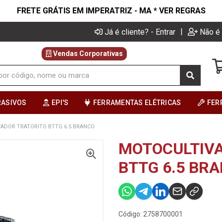
FRETE GRÁTIS EM IMPERATRIZ - MA * VER REGRAS
|
Já é cliente? - Entrar
Não é 
Vendas Corporativas
RASIVOS
EPI'S
FERRAMENTAS ELÉTRICAS
FER
ADOR TRATORITO BTTG 6.5 BRANCO
MOTOCULTIVA
BTTG 6.5 BR
Código: 2758700001