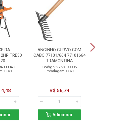
EIRA
ANCINHO CURVO COM
ENXADA LARGA 7
2HP TRE30
CABO 77101/664 77101664
COM CABO TRA
220
TRAMONTINA
Código: 27683
94000043
Código: 2768300006
Embalagem: 
m: PC\1
Embalagem: PC\1
14,48
R$ 56,74
R$ 72,9
ionar
Adicionar
Adicio