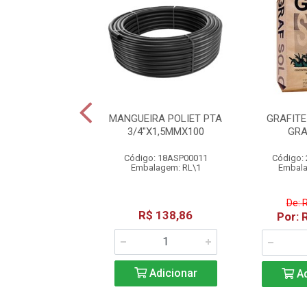
LARGA 77214/704
MANGUEIRA POLIET PTA
GRAFITE
BO TRAMONTINA
3/4"X1,5MMX100
GRA
o: 2768300004
Código: 18ASP00011
Código:
alagem: PC\1
Embalagem: RL\1
Embala
De: 
R$ 72,96
R$ 138,86
Por: 
Adicionar
Adicionar
Ad