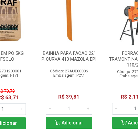
 EM PO 5KG
BAINHA PARA FACAO 22''
FORRAG
FSOLO
P. CURVA 413 MAZOLA EPI
TRAMONTINA 
110/
 27B1200001
Código: 27AUE00006
Código: 27
gem: PT\1
Embalagem: PC\1
Embalage
R$ 70,79
R$ 39,81
R$ 2.1
R$ 63,71
Adicionar
Adic
icionar