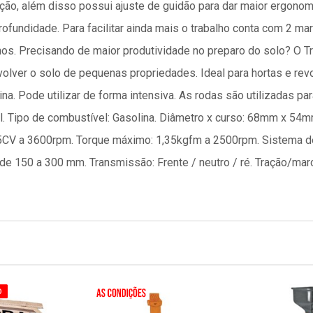
ão, além disso possui ajuste de guidão para dar maior ergonomi
ndidade. Para facilitar ainda mais o trabalho conta com 2 marc
rnos. Precisando de maior produtividade no preparo do solo? O Tr
evolver o solo de pequenas propriedades. Ideal para hortas e rev
a. Pode utilizar de forma intensiva. As rodas são utilizadas p
l. Tipo de combustível: Gasolina. Diâmetro x curso: 68mm x 54mm
,5CV a 3600rpm. Torque máximo: 1,35kgfm a 2500rpm. Sistema de
de 150 a 300 mm. Transmissão: Frente / neutro / ré. Tração/ma
O