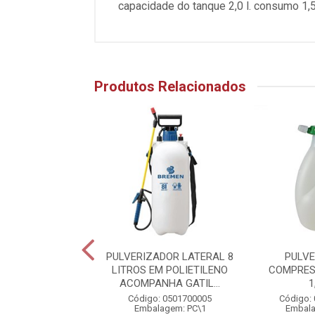
capacidade do tanque 2,0 l. consumo 1,
Produtos Relacionados
IZADOR MANUAL
PULVERIZADOR LATERAL 8
PULV
2L LYNUS
LITROS EM POLIETILENO
COMPRES
ACOMPANHA GATIL...
1
o: 05A5200004
Código: 0501700005
Código:
alagem: PC\1
Embalagem: PC\1
Embala