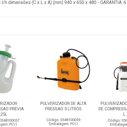
5 l/h dimensões (C x L x A) (mm) 940 x 650 x 480 - GARANTIA: 
ERIZADOR
PULVERIZADOR DE ALTA
PULVERIZADO
SAO PREVIA
PRESSAO 5 LITROS
DE COMPRESSA
,25L
L
Código: 0548100059
 0548100057
Código: 05
Embalagem: PC\1
gem: PC\1
Embalage