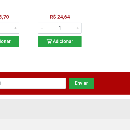
3,70
R$ 24,64
R$ 30,3
ionar
Adicionar
Adicio