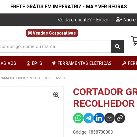
FRETE GRÁTIS EM IMPERATRIZ - MA * VER REGRAS
|
Já é cliente? - Entrar
Não é 
Vendas Corporativas
RASIVOS
EPI'S
FERRAMENTAS ELÉTRICAS
FER
RAMA B4T6000TR RECOLHEDOR BRANCO
CORTADOR G
RECOLHEDOR
Código: 1858700003