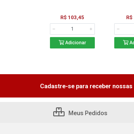
R$ 30,39
R$ 103,45
R$
Adicionar
Adicionar
Ad
Cadastre-se para receber nossas 
Meus Pedidos