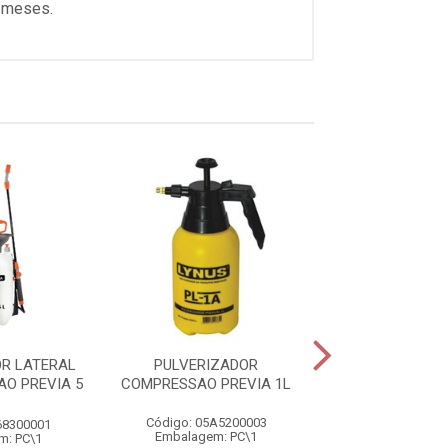
6 meses.
R LATERAL
PULVERIZADOR
PULVERIZADOR
O PREVIA 5
COMPRESSAO PREVIA 1L
2L LYNU
Código: 05A5200003
Código: 05A5
68300001
Embalagem: PC\1
Embalagem: 
m: PC\1