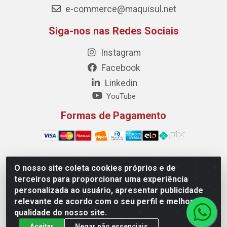
e-commerce@maquisul.net
Siga-nos nas Redes Sociais
Instagram
Facebook
Linkedin
YouTube
Formas de Pagamento
O nosso site coleta cookies próprios e de
Maquisul Comercial LTDA - Av. Dorgival Pinheiro de
terceiros para proporcionar uma experiência
Sousa, 1521 - Centro, Imperatriz/MA - CEP 65903-270 -
personalizada ao usuário, apresentar publicidade
CNPJ 69.427.219/0001-78
relevante de acordo com o seu perfil e melhorar a
qualidade do nosso site.
Aceitar
Negar não essenciais