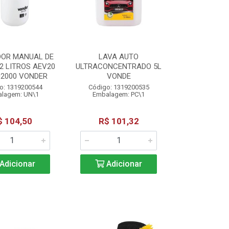
DOR MANUAL DE
LAVA AUTO
2 LITROS AEV20
ULTRACONCENTRADO 5L
02000 VONDER
VONDE
o: 1319200544
Código: 1319200535
lagem: UN\1
Embalagem: PC\1
$ 104,50
R$ 101,32
Adicionar
Adicionar