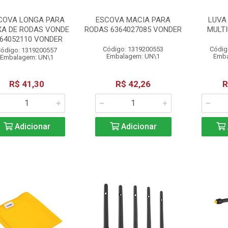
COVA LONGA PARA
ESCOVA MACIA PARA
LUVA
XA DE RODAS VONDE
RODAS 6364027085 VONDER
MULT
64052110 VONDER
Código: 1319200553
Códig
ódigo: 1319200557
Embalagem: UN\1
Emba
Embalagem: UN\1
R$ 41,30
R$ 42,26
R
Adicionar
Adicionar