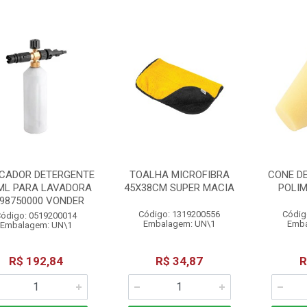
ICADOR DETERGENTE
TOALHA MICROFIBRA
CONE D
ML PARA LAVADORA
45X38CM SUPER MACIA
POLI
98750000 VONDER
Código: 1319200556
Códig
ódigo: 0519200014
Embalagem: UN\1
Emba
Embalagem: UN\1
R$ 192,84
R$ 34,87
R