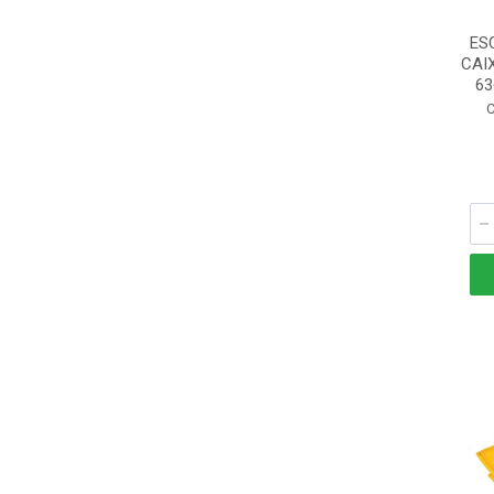
ES
CAI
63
C