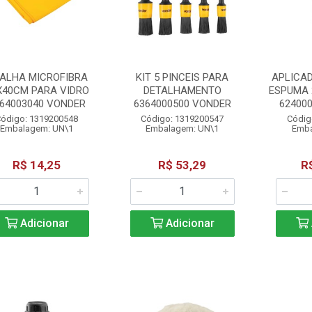
ALHA MICROFIBRA
KIT 5 PINCEIS PARA
APLICA
X40CM PARA VIDRO
DETALHAMENTO
ESPUMA 
64003040 VONDER
6364000500 VONDER
62400
ódigo: 1319200548
Código: 1319200547
Códig
Embalagem: UN\1
Embalagem: UN\1
Emba
R$ 14,25
R$ 53,29
R
Adicionar
Adicionar