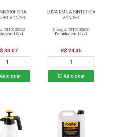
 MICROFIBRA
LUVA EM LA SINTETICA
IUSO VONDER
VONDER
o: 1319200552
Código: 1319200550
lagem: UN\1
Embalagem: UN\1
$ 33,07
R$ 24,35
Adicionar
Adicionar