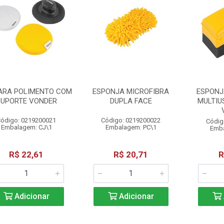
PARA POLIMENTO COM
ESPONJA MICROFIBRA
ESPONJ
SUPORTE VONDER
DUPLA FACE
MULTIU
ódigo: 0219200021
Código: 0219200022
Códig
Embalagem: CJ\1
Embalagem: PC\1
Emba
R$ 22,61
R$ 20,71
R
Adicionar
Adicionar