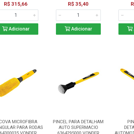
R$ 315,66
R$ 35,40
R
Adicionar
Adicionar
COVA MICROFIBRA
PINCEL PARA DETALHAM
PI
NGULAR PARA RODAS
AUTO SUPERMACIO
DET
64300035 VONDER
6364295000 VONDER
AUTOMOT