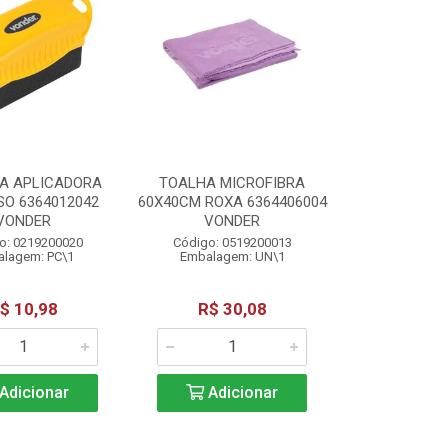
A APLICADORA
TOALHA MICROFIBRA
SO 6364012042
60X40CM ROXA 6364406004
VONDER
VONDER
o: 0219200020
Código: 0519200013
lagem: PC\1
Embalagem: UN\1
$ 10,98
R$ 30,08
Adicionar
Adicionar