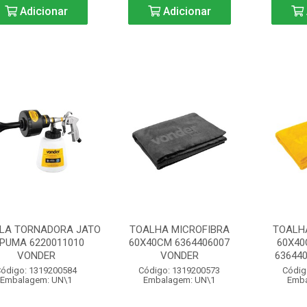
Adicionar
Adicionar
OLA TORNADORA JATO
TOALHA MICROFIBRA
TOALH
PUMA 6220011010
60X40CM 6364406007
60X4
VONDER
VONDER
63644
ódigo: 1319200584
Código: 1319200573
Códig
Embalagem: UN\1
Embalagem: UN\1
Emba