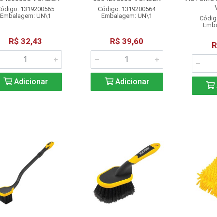
ódigo: 1319200565
Código: 1319200564
Embalagem: UN\1
Embalagem: UN\1
Códig
Emba
R$ 32,43
R$ 39,60
R
Adicionar
Adicionar