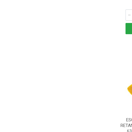
ES
RETA
63