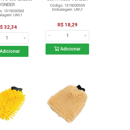
VONDER
Código: 1319200559
Embalagem: UN\1
o: 1319200563
lagem: UN\1
R$ 18,29
$ 32,34
Adicionar
Adicionar