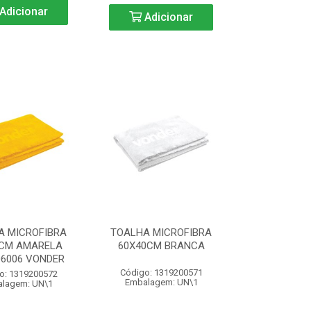
Adicionar
Adicionar
A MICROFIBRA
TOALHA MICROFIBRA
0CM AMARELA
60X40CM BRANCA
06006 VONDER
Código: 1319200571
o: 1319200572
Embalagem: UN\1
lagem: UN\1