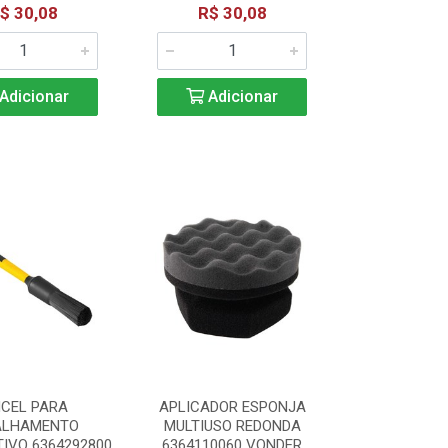
$ 30,08
R$ 30,08
Adicionar
Adicionar
NCEL PARA
APLICADOR ESPONJA
ALHAMENTO
MULTIUSO REDONDA
IVO 6364292800
6364110060 VONDER