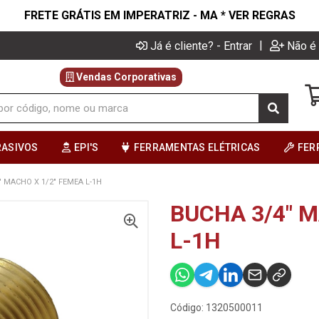
FRETE GRÁTIS EM IMPERATRIZ - MA * VER REGRAS
|
Já é cliente? - Entrar
Não é 
Vendas Corporativas
RASIVOS
EPI'S
FERRAMENTAS ELÉTRICAS
FER
" MACHO X 1/2" FEMEA L-1H
BUCHA 3/4" M
L-1H
Código: 1320500011