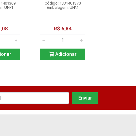
31401369
Código: 1331401370
Código: 13314
m: UN\1
Embalagem: UN\1
Embalagem: 
,08
R$ 6,84
R$ 7,2
ionar
Adicionar
Adicio