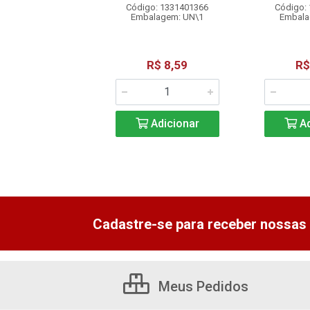
o: 1331401371
Código: 1331401366
Código:
alagem: UN\1
Embalagem: UN\1
Embala
R$ 7,24
R$ 8,59
R$
Adicionar
Adicionar
Ad
Cadastre-se para receber nossas 
Meus Pedidos