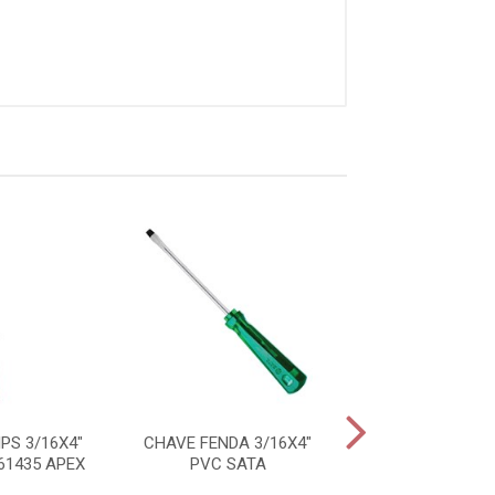
PS 3/16X4"
CHAVE FENDA 3/16X4"
CHAVE FENDA 
61435 APEX
PVC SATA
PVC SAT