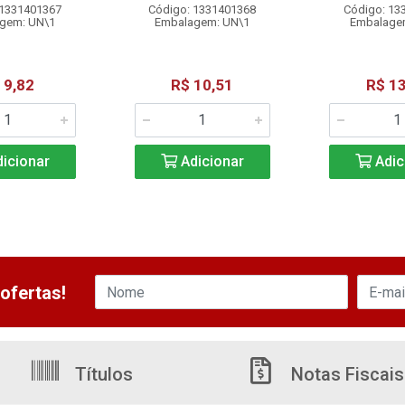
 1331401367
Código: 1331401368
Código: 13
gem: UN\1
Embalagem: UN\1
Embalage
 9,82
R$ 10,51
R$ 13
icionar
Adicionar
Adic
ofertas!
Títulos
Notas Fiscais