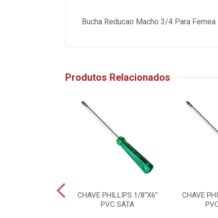
Bucha Reducao Macho 3/4 Para Femea 1
Produtos Relacionados
FENDA 3/16X6"
CHAVE PHILLIPS 1/8"X6"
CHAVE PHI
PVC SATA
PVC SATA
PV