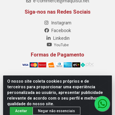
e-commerce@maquisul.net
Siga-nos nas Redes Sociais
Instagram
Facebook
Linkedin
YouTube
Formas de Pagamento
O nosso site coleta cookies próprios e de
Maquisul Comercial LTDA - Av. Dorgival Pinheiro de
terceiros para proporcionar uma experiência
Sousa, 1521 - Centro, Imperatriz/MA - CEP 65903-270 -
personalizada ao usuário, apresentar publicidade
CNPJ 69.427.219/0001-78
relevante de acordo com o seu perfil e melhorar a
qualidade do nosso site.
Aceitar
Negar não essenciais