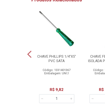
FENDA 5/16X8"
CHAVE PHILLIPS 1/4"X5"
CHAVE F
PVC SATA
PVC SATA
ISOLADA 
o: 1331401372
Código: 1331401367
Código:
alagem: UN\1
Embalagem: UN\1
Embala
R$ 14,28
R$ 9,82
R$