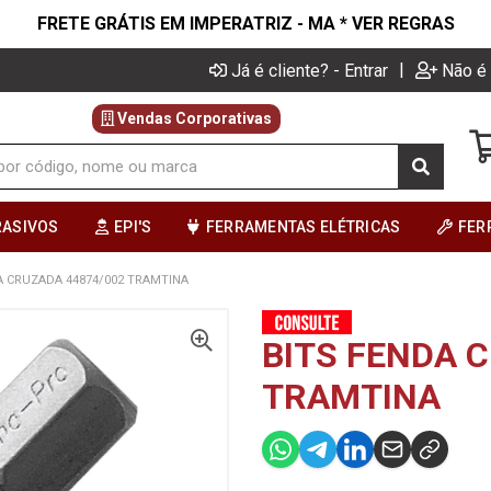
FRETE GRÁTIS EM IMPERATRIZ - MA * VER REGRAS
|
Já é cliente? - Entrar
Não é 
Vendas Corporativas
RASIVOS
EPI'S
FERRAMENTAS ELÉTRICAS
FER
A CRUZADA 44874/002 TRAMTINA
BITS FENDA 
TRAMTINA