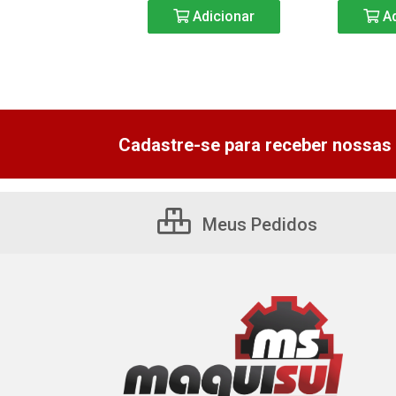
Adicionar
Adicionar
Ad
Cadastre-se para receber nossas 
Meus Pedidos