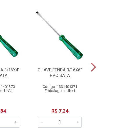
A 3/16X4"
CHAVE FENDA 3/16X6"
CHAVE FENDA 
ATA
PVC SATA
PVC SAT
31401370
Código: 1331401371
Código: 13314
m: UN\1
Embalagem: UN\1
Embalagem: 
,84
R$ 7,24
R$ 14,2