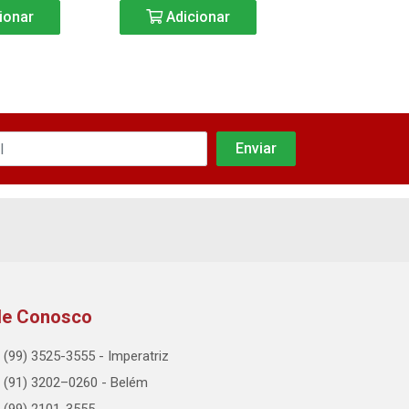
ionar
Adicionar
Adicio
le Conosco
(99) 3525-3555 - Imperatriz
(91) 3202–0260 - Belém