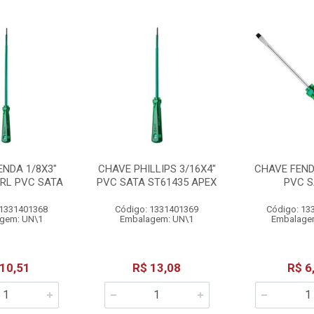
ENDA 1/8X3"
CHAVE PHILLIPS 3/16X4"
CHAVE FEND
PRL PVC SATA
PVC SATA ST61435 APEX
PVC S
 1331401368
Código: 1331401369
Código: 13
gem: UN\1
Embalagem: UN\1
Embalage
 10,51
R$ 13,08
R$ 6