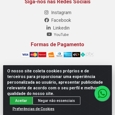
Siga-nos nas Redes Sociais
Instagram
Facebook
Linkedin
YouTube
Formas de Pagamento
O nosso site coleta cookies próprios e de
Maquisul Comercial LTDA - Av. Dorgival Pinheiro de
terceiros para proporcionar uma experiência
Sousa, 1521 - Centro, Imperatriz/MA - CEP 65903-270 -
personalizada ao usuário, apresentar publicidade
CNPJ 69.427.219/0001-78
relevante de acordo com o seu perfil e melhorar a
qualidade do nosso site.
Aceitar
Negar não essenciais
Preferências de Cookies