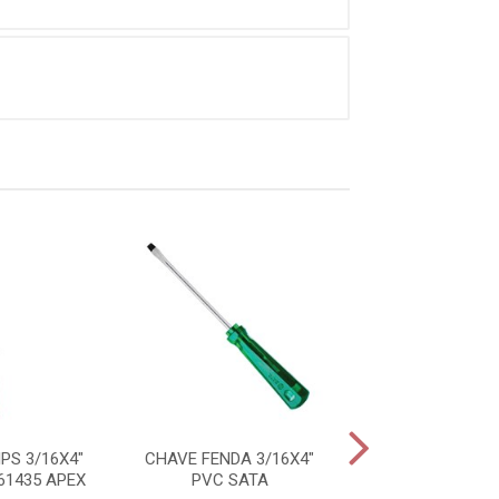
PS 3/16X4"
CHAVE FENDA 3/16X4"
CHAVE FENDA 
61435 APEX
PVC SATA
PVC SAT