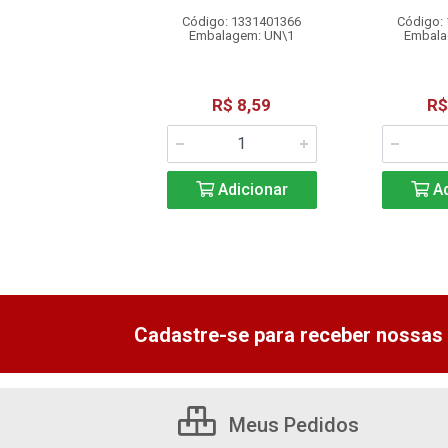
o: 1331401371
Código: 1331401366
Código:
alagem: UN\1
Embalagem: UN\1
Embala
R$ 7,24
R$ 8,59
R$
Adicionar
Adicionar
Ad
Cadastre-se para receber nossas 
Meus Pedidos