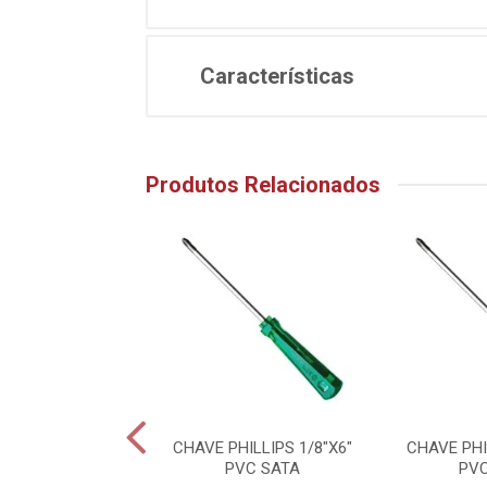
Características
Produtos Relacionados
FENDA 3/16X6"
CHAVE PHILLIPS 1/8"X6"
CHAVE PHI
PVC SATA
PVC SATA
PV