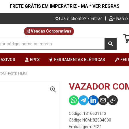
FRETE GRÁTIS EM IMPERATRIZ - MA * VER REGRAS
|
Já é cliente? - Entrar
Não é 
Vendas Corporativas
RASIVOS
EPI'S
FERRAMENTAS ELÉTRICAS
FER
COM HASTE 14MM
VAZADOR CO
Código: 1316601113
Código NCM: 82034000
Embalagem: PC\1