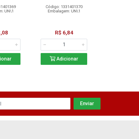
31401369
Código: 1331401370
Código: 13314
m: UN\1
Embalagem: UN\1
Embalagem: 
,08
R$ 6,84
R$ 7,2
ionar
Adicionar
Adicio