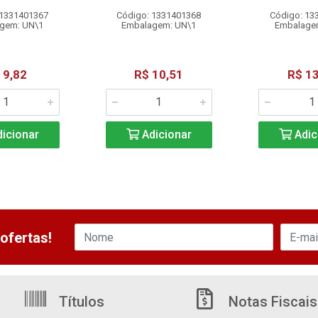
 1331401367
Código: 1331401368
Código: 13
gem: UN\1
Embalagem: UN\1
Embalage
 9,82
R$ 10,51
R$ 13
icionar
Adicionar
Adic
ofertas!
Títulos
Notas Fiscais