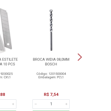
 ESTILETE
BROCA WIDIA 08,0MM
LAMINA SERRA T
A 10 PCS
BOSCH
T 111C BO
19200025
Código: 1201500004
Código: 12015
m: CX\1
Embalagem: PC\1
Embalagem: 
,88
R$ 7,54
R$ 5,6