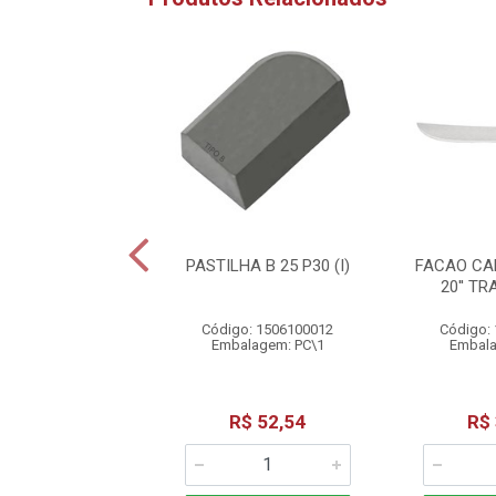
SERRA TICO TICO
PASTILHA B 25 P30 (I)
FACAO CA
111C BOSCH
20'' T
o: 1201500013
Código: 1506100012
Código:
alagem: PC\1
Embalagem: PC\1
Embala
R$ 5,61
R$ 52,54
R$