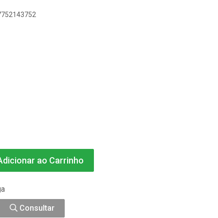
47752143752
dicionar ao Carrinho
ga
Consultar