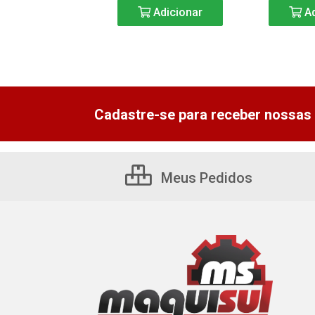
Adicionar
Adicionar
Ad
Cadastre-se para receber nossas 
Meus Pedidos