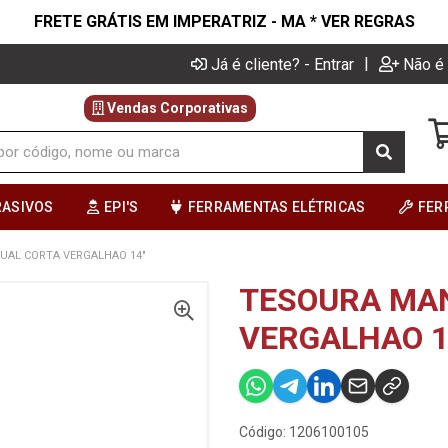
FRETE GRÁTIS EM IMPERATRIZ - MA * VER REGRAS
|
Já é cliente? - Entrar
Não é 
Vendas Corporativas
RASIVOS
EPI'S
FERRAMENTAS ELÉTRICAS
FER
UAL CORTA VERGALHAO 14"
TESOURA MA
VERGALHAO 1
Código: 1206100105