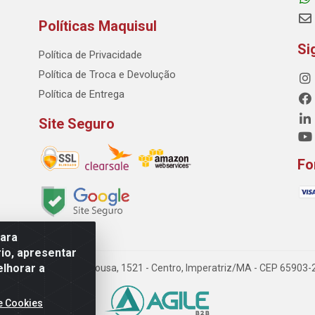
Políticas Maquisul
Si
Política de Privacidade
Política de Troca e Devolução
Política de Entrega
Site Seguro
Fo
para
io, apresentar
elhorar a
 Dorgival Pinheiro de Sousa, 1521 - Centro, Imperatriz/MA - CEP 65903
e Cookies