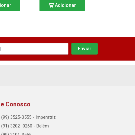
ionar
Adicionar
Adicio
le Conosco
(99) 3525-3555 - Imperatriz
(91) 3202–0260 - Belém
(99) 2101-3555