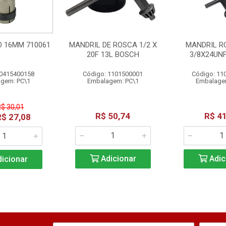
O 16MM 710061
MANDRIL DE ROSCA 1/2 X
MANDRIL R
20F 13L BOSCH
3/8X24UN
 0415400158
Código: 1101500001
Código: 11
gem: PC\1
Embalagem: PC\1
Embalage
R$ 30,01
R$ 50,74
R$ 41
R$ 27,08
Adicionar
Adic
icionar