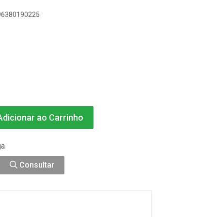
896380190225
dicionar ao Carrinho
ga
Consultar