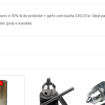
neiro e 50% lã de poliéster + garfo com bucha 330/23sr. Ideal p
átex (pva) e esmalte.
O