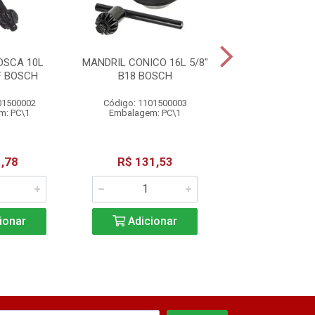
OSCA 10L
MANDRIL CONICO 16L 5/8"
MANDRIL ROS
F BOSCH
B18 BOSCH
5/8X16 UNF 
01500002
Código: 1101500003
Código: 11015
m: PC\1
Embalagem: PC\1
Embalagem: 
,78
R$ 131,53
R$ 186,
ionar
Adicionar
Adicio