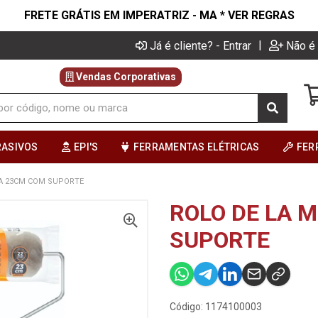
FRETE GRÁTIS EM IMPERATRIZ - MA * VER REGRAS
|
Já é cliente? - Entrar
Não é 
Vendas Corporativas
RASIVOS
EPI'S
FERRAMENTAS ELÉTRICAS
FER
TA 23CM COM SUPORTE
ROLO DE LA 
SUPORTE
Código: 1174100003