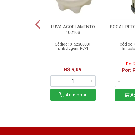
IL ROSCA 16L
LUVA ACOPLAMENTO
BOCAL RET
16 UNF BOSCH
102103
o: 1101500005
Código: 0152300001
Código:
alagem: PC\1
Embalagem: PC\1
Embala
De: 
$ 186,93
R$ 9,09
Por: 
Adicionar
Adicionar
Ad