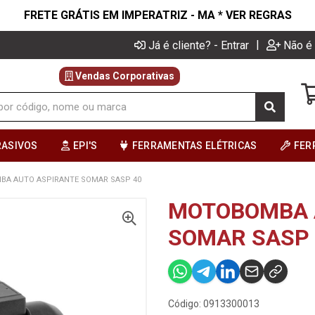
FRETE GRÁTIS EM IMPERATRIZ - MA * VER REGRAS
|
Já é cliente? - Entrar
Não é 
Vendas Corporativas
RASIVOS
EPI'S
FERRAMENTAS ELÉTRICAS
FER
A AUTO ASPIRANTE SOMAR SASP 40
MOTOBOMBA 
SOMAR SASP 
Código: 0913300013