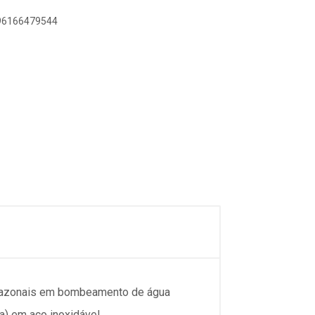
896166479544
 sazonais em bombeamento de água
a) em aço inoxidável.