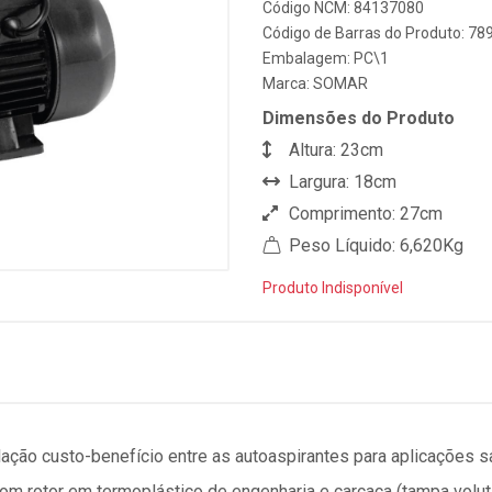
Código NCM: 84137080
Código de Barras do Produto: 7
Embalagem: PC\1
Marca:
SOMAR
Dimensões do Produto
Altura: 23cm
Largura: 18cm
Comprimento: 27cm
Peso Líquido: 6,620Kg
Produto Indisponível
ação custo-benefício entre as autoaspirantes para aplicações
om rotor em termoplástico de engenharia e carcaça (tampa volut