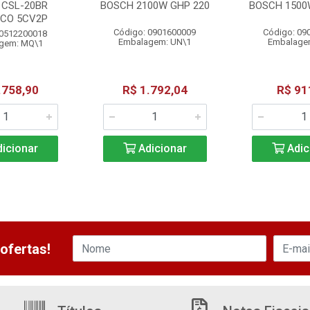
 CSL-20BR
BOSCH 2100W GHP 220
BOSCH 1500
ICO 5CV2P
Código: 0901600009
Código: 09
 0512200018
Embalagem: UN\1
Embalage
gem: MQ\1
.758,90
R$ 1.792,04
R$ 91
icionar
Adicionar
Adic
ofertas!