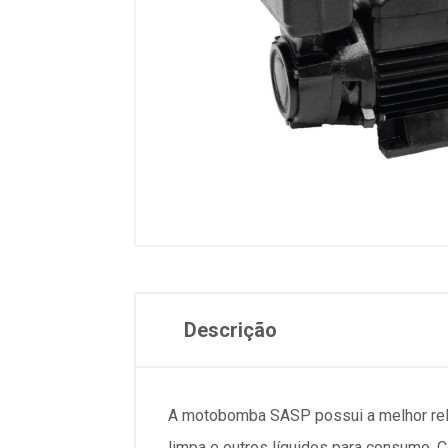
Descrição
A motobomba SASP possui a melhor rel
limpa e outros líquidos para consumo. C