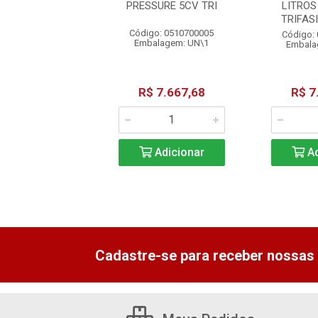
T30N 220V
PRESSURE 5CV TRI
LITROS
TRIFAS
o: 0904600013
Código: 0510700005
Código:
alagem: PC\1
Embalagem: UN\1
Embala
$ 475,30
R$ 7.667,68
R$ 7
Adicionar
Adicionar
Ad
Cadastre-se para receber nossas 