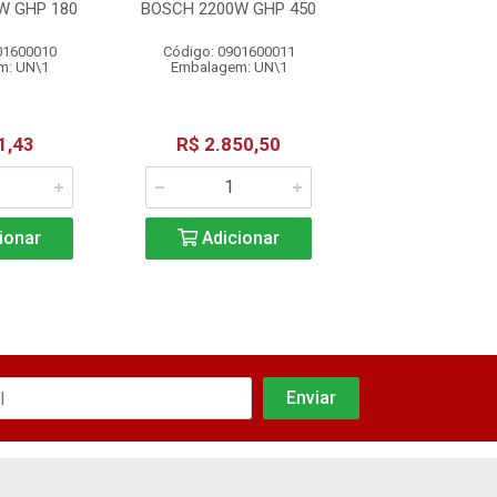
W GHP 180
BOSCH 2200W GHP 450
GT30N 22
01600010
Código: 0901600011
Código: 09046
m: UN\1
Embalagem: UN\1
Embalagem: 
1,43
R$ 2.850,50
R$ 475,
ionar
Adicionar
Adicio