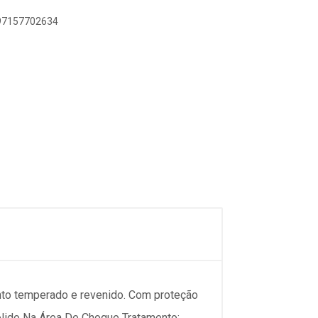
897157702634
nto temperado e revenido. Com proteção
olido Na Área De Choque Tratamento: