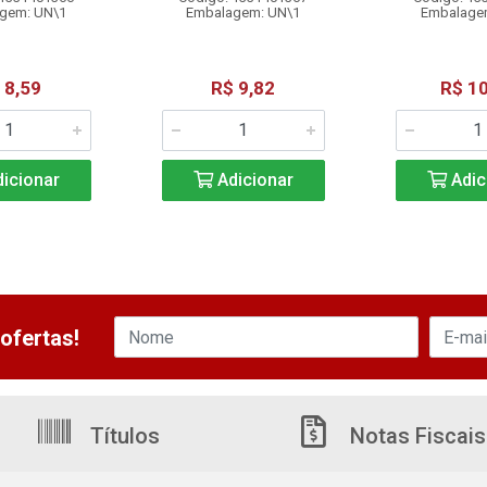
gem: UN\1
Embalagem: UN\1
Embalage
 8,59
R$ 9,82
R$ 10
icionar
Adicionar
Adic
ofertas!
Títulos
Notas Fiscais