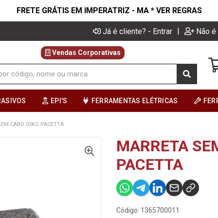
FRETE GRÁTIS EM IMPERATRIZ - MA * VER REGRAS
|
Já é cliente? - Entrar
Não é 
Vendas Corporativas
RASIVOS
EPI'S
FERRAMENTAS ELÉTRICAS
FER
EM CABO 05KG PACETTA
MARRETA SEM
PACETTA
Código: 1365700011