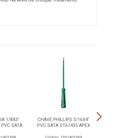
A 1/8X3"
CHAVE PHILLIPS 3/16X4"
CHAVE FENDA 
 PVC SATA
PVC SATA ST61435 APEX
PVC SAT
31401368
Código: 1331401369
Código: 13314