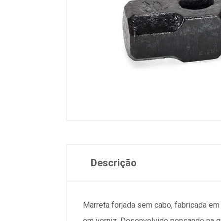
Descrição
Marreta forjada sem cabo, fabricada e
em verniz. Desenvolvido pensando na q