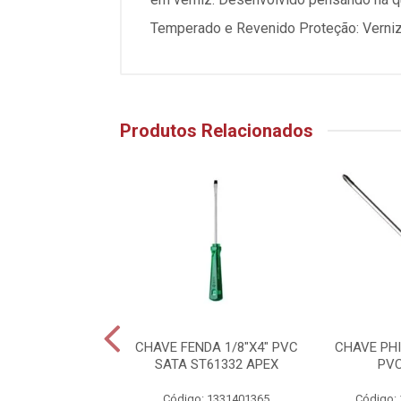
Temperado e Revenido Proteção: Verni
Produtos Relacionados
FENDA 3/16X4"
CHAVE FENDA 1/8"X4" PVC
CHAVE PHI
PVC SATA
SATA ST61332 APEX
PV
o: 1331401370
Código: 1331401365
Código: