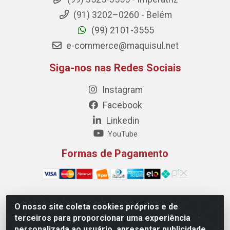
(91) 3202–0260 - Belém
(99) 2101-3555
e-commerce@maquisul.net
Siga-nos nas Redes Sociais
Instagram
Facebook
Linkedin
YouTube
Formas de Pagamento
O nosso site coleta cookies próprios e de
Maquisul Comercial LTDA - Av. Dorgival Pinheiro de
terceiros para proporcionar uma experiência
Sousa, 1521 - Centro, Imperatriz/MA - CEP 65903-270 -
personalizada ao usuário, apresentar publicidade