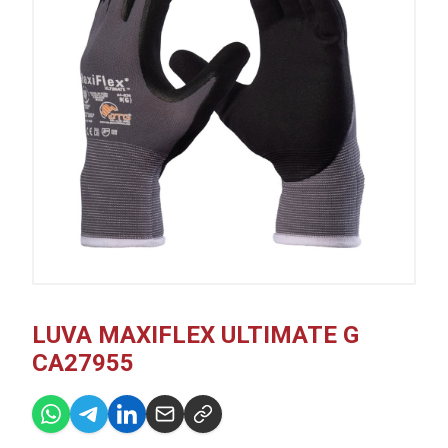
LUVA MAXIFLEX ULTIMATE G
CA27955