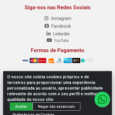
Siga-nos nas Redes Sociais
Instagram
Facebook
Linkedin
YouTube
Formas de Pagamento
O nosso site coleta cookies próprios e de
Maquisul Comercial LTDA - Av. Dorgival Pinheiro de
terceiros para proporcionar uma experiência
Sousa, 1521 - Centro, Imperatriz/MA - CEP 65903-270 -
personalizada ao usuário, apresentar publicidade
CNPJ 69.427.219/0001-78
relevante de acordo com o seu perfil e melhorar a
qualidade do nosso site.
Aceitar
Negar não essenciais
Preferências de Cookies