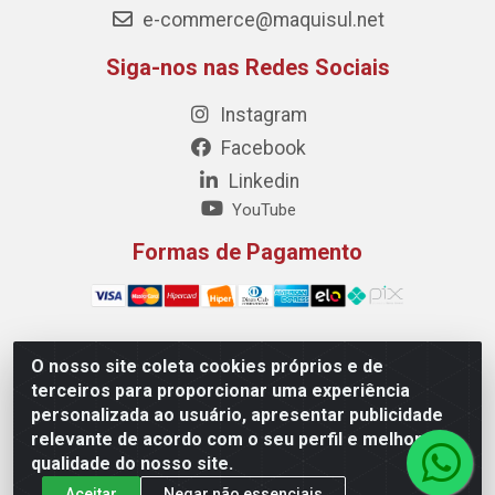
e-commerce@maquisul.net
Siga-nos nas Redes Sociais
Instagram
Facebook
Linkedin
YouTube
Formas de Pagamento
O nosso site coleta cookies próprios e de
Maquisul Comercial LTDA - Av. Dorgival Pinheiro de
terceiros para proporcionar uma experiência
Sousa, 1521 - Centro, Imperatriz/MA - CEP 65903-270 -
personalizada ao usuário, apresentar publicidade
CNPJ 69.427.219/0001-78
relevante de acordo com o seu perfil e melhorar a
qualidade do nosso site.
Aceitar
Negar não essenciais