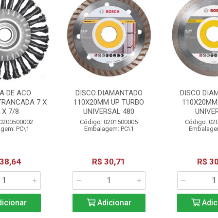
A DE ACO
DISCO DIAMANTADO
DISCO DIA
TRANCADA 7 X
110X20MM UP TURBO
110X20MM 
 X 7/8
UNIVERSAL 480
UNIVE
 0200500002
Código: 0201500005
Código: 02
gem: PC\1
Embalagem: PC\1
Embalage
 38,64
R$ 30,71
R$ 30
icionar
Adicionar
Adic