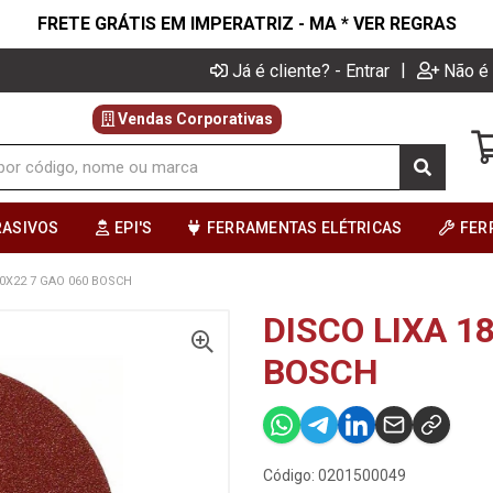
FRETE GRÁTIS EM IMPERATRIZ - MA * VER REGRAS
|
Já é cliente? - Entrar
Não é 
Vendas Corporativas
RASIVOS
EPI'S
FERRAMENTAS ELÉTRICAS
FER
80X22 7 GAO 060 BOSCH
DISCO LIXA 1
BOSCH
Código: 0201500049