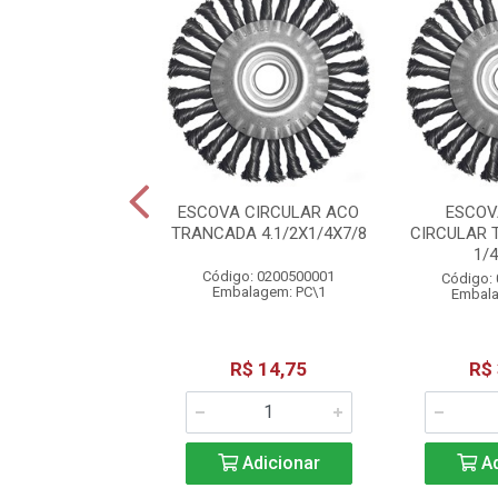
DE CORTE INOX
ESCOVA CIRCULAR ACO
ESCOV
X7/8 2.0 BOSCH
TRANCADA 4.1/2X1/4X7/8
CIRCULAR 
1/4
o: 0201500012
Código: 0200500001
Código:
alagem: PC\1
Embalagem: PC\1
Embala
R$ 23,37
R$ 14,75
R$
Adicionar
Adicionar
Ad