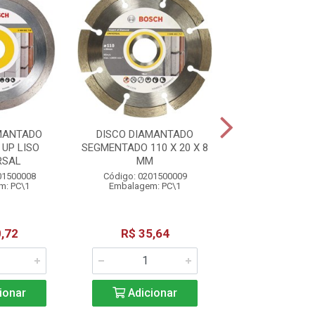
MANTADO
DISCO DIAMANTADO
DISCO DE COR
UP LISO
SEGMENTADO 110 X 20 X 8
9X5/64X7/8 2.
RSAL
MM
Código: 02015
01500008
Código: 0201500009
Embalagem: 
m: PC\1
Embalagem: PC\1
,72
R$ 35,64
R$ 23,3
ionar
Adicionar
Adicio