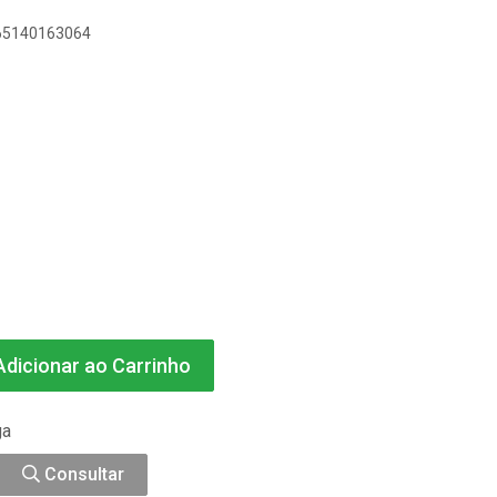
165140163064
dicionar ao Carrinho
ga
Consultar