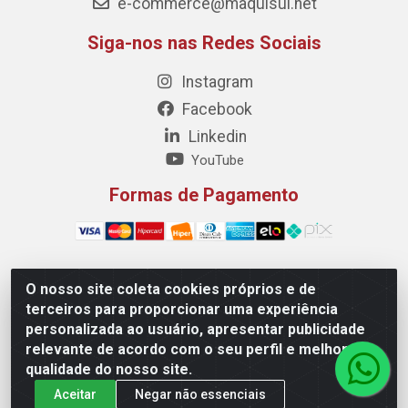
e-commerce@maquisul.net
Siga-nos nas Redes Sociais
Instagram
Facebook
Linkedin
YouTube
Formas de Pagamento
O nosso site coleta cookies próprios e de
Maquisul Comercial LTDA - Av. Dorgival Pinheiro de
terceiros para proporcionar uma experiência
Sousa, 1521 - Centro, Imperatriz/MA - CEP 65903-270 -
personalizada ao usuário, apresentar publicidade
CNPJ 69.427.219/0001-78
relevante de acordo com o seu perfil e melhorar a
qualidade do nosso site.
Aceitar
Negar não essenciais