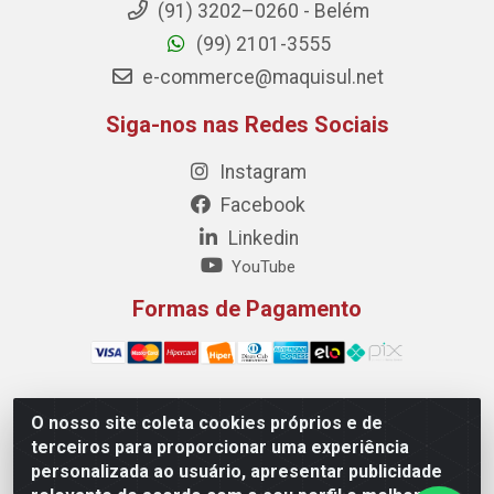
(91) 3202–0260 - Belém
(99) 2101-3555
e-commerce@maquisul.net
Siga-nos nas Redes Sociais
Instagram
Facebook
Linkedin
YouTube
Formas de Pagamento
O nosso site coleta cookies próprios e de
Maquisul Comercial LTDA - Av. Dorgival Pinheiro de
terceiros para proporcionar uma experiência
Sousa, 1521 - Centro, Imperatriz/MA - CEP 65903-270 -
personalizada ao usuário, apresentar publicidade
CNPJ 69.427.219/0001-78