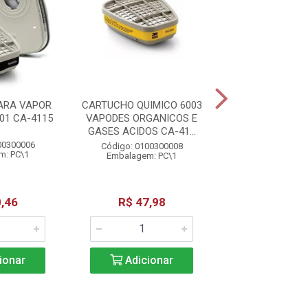
ARA VAPOR
CARTUCHO QUIMICO 6003
CARTUCHO 6004
01 CA-4115
VAPODES ORGANICOS E
CA-411
GASES ACIDOS CA-41...
00300006
Código: 01003
Código: 0100300008
m: PC\1
Embalagem: 
Embalagem: PC\1
,46
R$ 47,98
R$ 61,3
ionar
Adicionar
Adicio