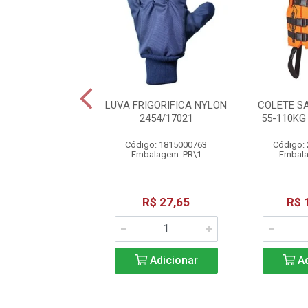
HO 6004 AMONIA
LUVA FRIGORIFICA NYLON
COLETE SA
CA-4115
2454/17021
55-110K
o: 0100300009
Código: 1815000763
Código:
alagem: PC\1
Embalagem: PR\1
Embala
R$ 61,38
R$ 27,65
R$ 
Adicionar
Adicionar
Ad