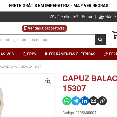
FRETE GRÁTIS EM IMPERATRIZ - MA * VER REGRAS
|
Já é cliente? - Entrar
Não é 
Vendas Corporativas
RASIVOS
EPI'S
FERRAMENTAS ELÉTRICAS
FER
ALACLAVA ARAMIDA CA 15307
CAPUZ BALAC
15307
Código: 0195600004