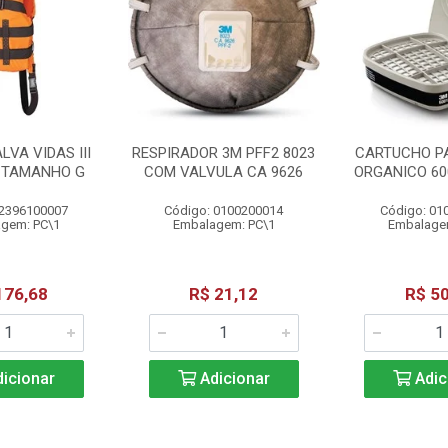
LVA VIDAS III
RESPIRADOR 3M PFF2 8023
CARTUCHO P
G TAMANHO G
COM VALVULA CA 9626
ORGANICO 60
 2396100007
Código: 0100200014
Código: 01
gem: PC\1
Embalagem: PC\1
Embalage
176,68
R$ 21,12
R$ 50
icionar
Adicionar
Adic