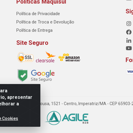
Políticas Maquisul
Si
Política de Privacidade
Política de Troca e Devolução
Política de Entrega
Site Seguro
Fo
para
io, apresentar
elhorar a
 Dorgival Pinheiro de Sousa, 1521 - Centro, Imperatriz/MA - CEP 65903
e Cookies