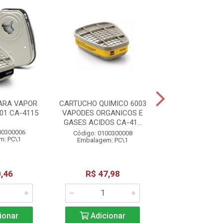
ARA VAPOR
CARTUCHO QUIMICO 6003
CARTUCHO 6004
01 CA-4115
VAPODES ORGANICOS E
CA-411
GASES ACIDOS CA-41...
00300006
Código: 01003
Código: 0100300008
m: PC\1
Embalagem: 
Embalagem: PC\1
,46
R$ 47,98
R$ 61,3
ionar
Adicionar
Adicio