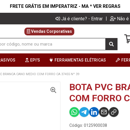
FRETE GRÁTIS EM IMPERATRIZ - MA * VER REGRAS
|
Já é cliente? - Entrar
Não é 
Vendas Corporativas
RASIVOS
EPI'S
FERRAMENTAS ELÉTRICAS
FER
C BRANCA CANO MEDIO COM FORRO CA 37455 Nº 39
BOTA PVC BR
COM FORRO CA
Código: 0125900038