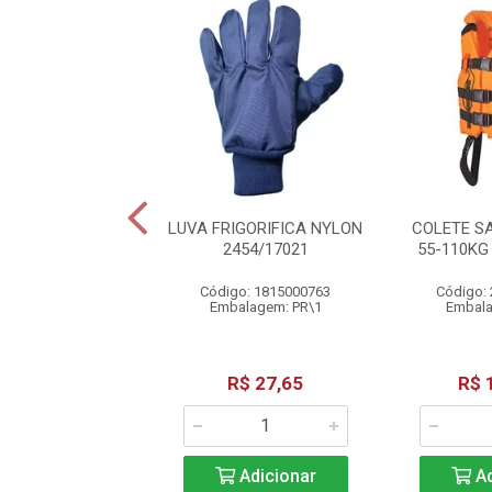
HO 6004 AMONIA
LUVA FRIGORIFICA NYLON
COLETE SA
CA-4115
2454/17021
55-110K
o: 0100300009
Código: 1815000763
Código:
alagem: PC\1
Embalagem: PR\1
Embala
R$ 61,38
R$ 27,65
R$ 
Adicionar
Adicionar
Ad