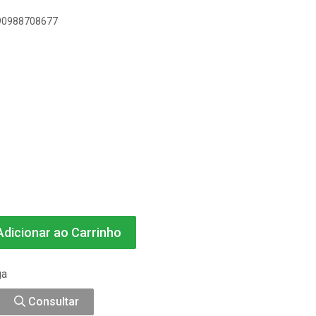
890988708677
dicionar ao Carrinho
ga
Consultar