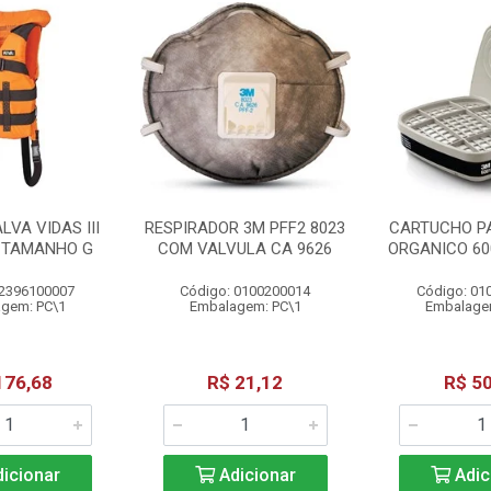
LVA VIDAS III
RESPIRADOR 3M PFF2 8023
CARTUCHO P
G TAMANHO G
COM VALVULA CA 9626
ORGANICO 60
 2396100007
Código: 0100200014
Código: 01
gem: PC\1
Embalagem: PC\1
Embalage
176,68
R$ 21,12
R$ 50
icionar
Adicionar
Adic