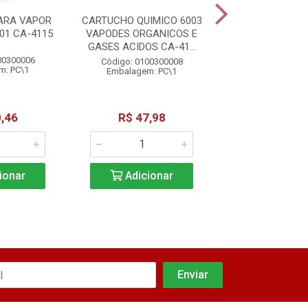
ARA VAPOR
CARTUCHO QUIMICO 6003
CARTUCHO 6004
01 CA-4115
VAPODES ORGANICOS E
CA-411
GASES ACIDOS CA-41...
00300006
Código: 01003
Código: 0100300008
m: PC\1
Embalagem: 
Embalagem: PC\1
,46
R$ 47,98
R$ 61,3
ionar
Adicionar
Adicio