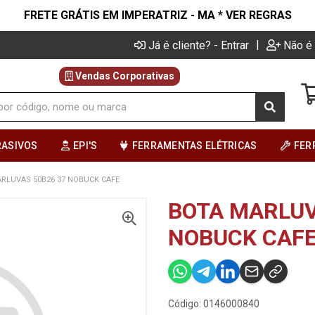
FRETE GRÁTIS EM IMPERATRIZ - MA * VER REGRAS
|
Já é cliente? - Entrar
Não é 
Vendas Corporativas
RASIVOS
EPI'S
FERRAMENTAS ELÉTRICAS
FER
RLUVAS 50B26 37 NOBUCK CAFE
BOTA MARLUV
NOBUCK CAF
Código: 0146000840