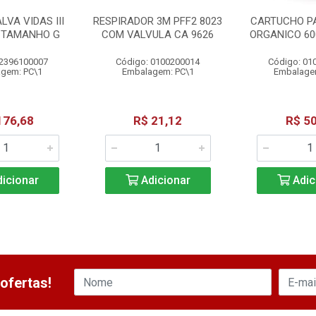
LVA VIDAS III
RESPIRADOR 3M PFF2 8023
CARTUCHO P
G TAMANHO G
COM VALVULA CA 9626
ORGANICO 60
 2396100007
Código: 0100200014
Código: 01
gem: PC\1
Embalagem: PC\1
Embalage
176,68
R$ 21,12
R$ 50
icionar
Adicionar
Adic
ofertas!