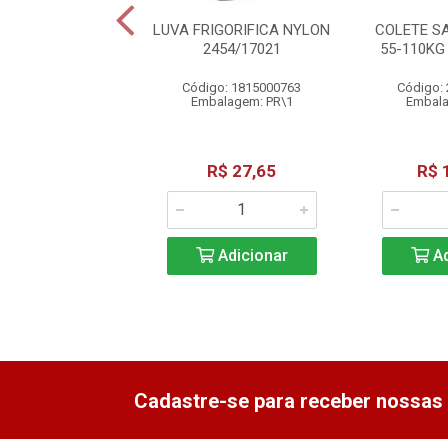
HO 6004 AMONIA
LUVA FRIGORIFICA NYLON
COLETE SA
CA-4115
2454/17021
55-110K
o: 0100300009
Código: 1815000763
Código:
alagem: PC\1
Embalagem: PR\1
Embala
R$ 61,38
R$ 27,65
R$ 
Adicionar
Adicionar
Ad
Cadastre-se para receber nossas 