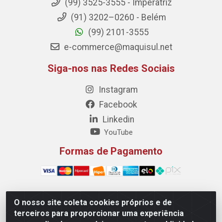
(99) 3525-3555 - Imperatriz
(91) 3202–0260 - Belém
(99) 2101-3555
e-commerce@maquisul.net
Siga-nos nas Redes Sociais
Instagram
Facebook
Linkedin
YouTube
Formas de Pagamento
O nosso site coleta cookies próprios e de
Maquisul Comercial LTDA - Av. Dorgival Pinheiro de
terceiros para proporcionar uma experiência
Sousa, 1521 - Centro, Imperatriz/MA - CEP 65903-270 -